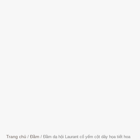
số
lượng
Trang chủ
/
Đầm
/ Đầm dạ hội Laurant cổ yếm cột dây họa