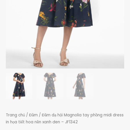
JF1342
số
lượng
Trang chủ
/
Đầm
/ Đầm dạ hội Magnolia tay phồng midi dress
in họa tiết hoa nền xanh đen – JF1342